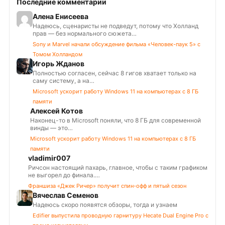
Последние комментарии
Алена Енисеева
Надеюсь, сценаристы не подведут, потому что Холланд
прав — без нормального сюжета…
Sony и Marvel начали обсуждение фильма «Человек-паук 5» с
Томом Холландом
Игорь Жданов
Полностью согласен, сейчас 8 гигов хватает только на
саму систему, а на…
Microsoft ускорит работу Windows 11 на компьютерах с 8 ГБ
памяти
Алексей Котов
Наконец-то в Microsoft поняли, что 8 ГБ для современной
винды — это…
Microsoft ускорит работу Windows 11 на компьютерах с 8 ГБ
памяти
vladimir007
Ричсон настоящий пахарь, главное, чтобы с таким графиком
не выгорел до финала.…
Франшиза «Джек Ричер» получит спин-офф и пятый сезон
Вячеслав Семенов
Надеюсь скоро появятся обзоры, тогда и узнаем
Edifier выпустила проводную гарнитуру Hecate Dual Engine Pro с