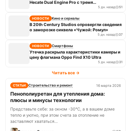
Hecate Dual Engine Pro с тремя
излучателями
5 дн. назад
51
Кино и сериалы
НОВОСТИ
В 20th Century Studios опровергли сведения
о заморозке сиквела «Чужой: Ромул»
5 дн. назад
37
Смартфоны
НОВОСТИ
Утечка раскрыла характеристики камеры и
цену флагмана Oppo Find X10 Ultra
5 дн. назад
31
Читать все →
Строительство и ремонт
16 марта 2026
СТАТЬИ
Пенополиуретан для утепления дома:
плюсы и минусы технологии
Представьте себе: за окном -30°C, а в вашем доме
тепло и уютно, при этом счета за отопление не
заставляют хвататься…